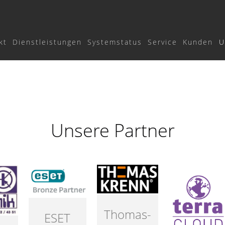
kt
Dienstleistungen
Systemstatus
Service
Kunden
U
Unsere Partner
Thomas-
ESET